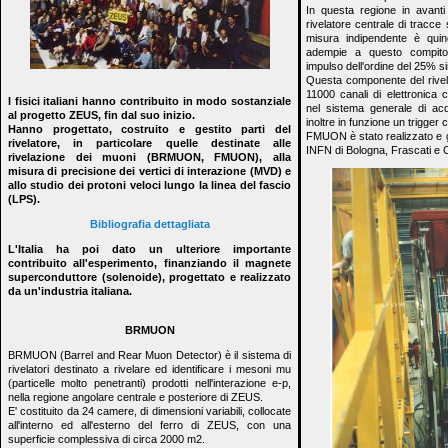
In questa regione in avanti 
rivelatore centrale di tracc
misura indipendente è qui
adempie a questo compito 
impulso dell'ordine del 25% s
Questa componente del rivela
11000 canali di elettronica 
I fisici italiani hanno contribuito in modo sostanziale
nel sistema generale di acqu
al progetto ZEUS, fin dal suo inizio.
inoltre in funzione un trigger
Hanno progettato, costruito e gestito parti del
FMUON è stato realizzato e ge
rivelatore, in particolare quelle destinate alle
INFN di Bologna, Frascati e
rivelazione dei muoni (BRMUON, FMUON), alla
misura di precisione dei vertici di interazione (MVD) e
allo studio dei protoni veloci lungo la linea del fascio
(LPS).
Bibliografia dettagliata
L'Italia ha poi dato un ulteriore importante
contribuito all'esperimento, finanziando il magnete
superconduttore (solenoide), progettato e realizzato
da un'industria italiana.
BRMUON
BRMUON (Barrel and Rear Muon Detector) è il sistema di
rivelatori destinato a rivelare ed identificare i mesoni mu
(particelle molto penetranti) prodotti nell'interazione e-p,
nella regione angolare centrale e posteriore di ZEUS.
E' costituito da 24 camere, di dimensioni variabili, collocate
all'interno ed all'esterno del ferro di ZEUS, con una
superficie complessiva di circa 2000 m2.