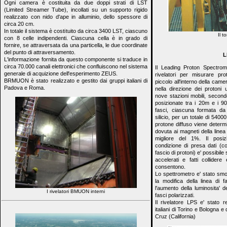
Ogni camera è costituita da due doppi strati di LST
(Limited Streamer Tube), incollati su un supporto rigido
realizzato con nido d'ape in alluminio, dello spessore di
circa 20 cm.
In totale il sistema è costituito da circa 3400 LST, ciascuno
Il t
con 8 celle indipendenti. Ciascuna cella è in grado di
fornire, se attraversata da una particella, le due coordinate
del punto di attraversamento.
L
L'informazione fornita da questo componente si traduce in
circa 70.000 canali elettronici che confluiscono nel sistema
Il Leading Proton Spectrom
generale di acquizione dell'esperimento ZEUS.
rivelatori per misurare pro
BRMUON è stato realizzato e gestito dai gruppi italiani di
piccolo all'interno della camer
Padova e Roma.
nella direzione dei protoni 
nove stazioni mobili, second
posizionate tra i 20m e i 90
fasci, ciascuna formata da s
silicio, per un totale di 54000
protone diffuso viene determi
dovuta ai magneti della linea
migliore del 1%. Il posiz
condizione di presa dati (co
fascio di protoni) e' possibile
accelerati e fatti collidere
consentono.
Lo spettrometro e' stato smo
la modifica della linea di 
l'aumento della luminosita' d
I rivelatori BMUON interni
fasci polarizzati.
Il rivelatore LPS e' stato r
italiani di Torino e Bologna 
Cruz (California)