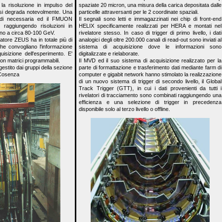
la risoluzione in impulso del
spaziate 20 micron, una misura della carica depositata dalle
e si degrada notevolmente. Una
particelle attraversanti per le 2 coordinate spaziali.
ndi necessaria ed il FMUON
Il segnali sono letti e immagazzinati nei chip di front-end
raggiungendo risoluzioni in
HELIX specificamente realizzati per HERA e montati nel
ino a circa 80-100 GeV.
rivelatore stesso. In caso di trigger di primo livello, i dati
tore ZEUS ha in totale più di
analogici degli oltre 200.000 canali di read-out sono inviati al
che convogliano l'informazione
sistema di acquisizione dove le informazioni sono
isizione dell'esperimento. E'
digitalizzate e rielaborate.
 con matrici programmabili.
Il MVD ed il suo sistema di acquisizione realizzato per la
stito dai gruppi della sezione
parte di formattazione e trasferimento dati mediante farm di
 Cosenza
computer e gigabit network hanno stimolato la realizzazione
di un nuovo sistema di trigger di secondo livello, il Global
Track Trigger (GTT), in cui i dati provenienti da tutti i
rivelatori di tracciamento sono combinati raggiungendo una
efficienza e una selezione di trigger in precedenza
disponibile solo al terzo livello o offline.