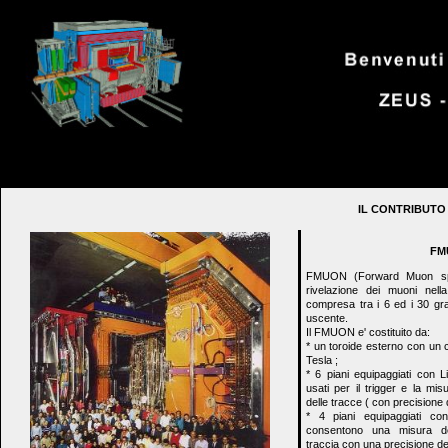
IL CONTRIBUTO 
FM
FMUON (Forward Muon spec
rivelazione dei muoni nell
compresa tra i 6 ed i 30 grad
uscente.
Il FMUON e' costituito da:
* un toroide esterno con un
Tesla ;
* 6 piani equipaggiati con 
usati per il trigger e la mis
delle tracce ( con precisione d
* 4 piani equipaggiati c
consentono una misura del
traccia con una precisione de