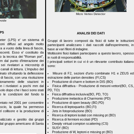
Micro Vertex Detector
oroide
PS
ANALISI DEI DATI
eter (LPS) e' un sistema di
Gruppi di lavoro composti da fisici di tutte le istituzioni
toni diffusi ad angolo molto
partecipanti analizzano i dati raccolti dall'esperimento, in
a a vuoto della linea di fascio,
base ai vari filoni di indagine.
uscenti. Esso e' costituito da
Moltissimi fisici italiani partecipano a questo lavoro, spesso
o la tecnica dei "Roman pot",
in ruoli di responsabilità.
m dal punto d'interazione dei
I principali settori in cui vi è un rilevante contributo italiano
ei rivelatori a microstrip di
sono:
 canali di lettura. L'impulso del
Misure di F2, sezioni d'urto combinate H1 e ZEUS ed
nato sfruttando la deflessione
estrazione delle parton densities (FI,CS)
 di fascio, con una risoluzione
Produzione di charm e bottom in DIS (BO)
ionamento delle stazioni in
Fisica diffrattiva - Produzione di mesoni vettori(BO, CS,
n i rivelatori a pochi mm dal
PD, TO)
 solo dopo che i fasci sono stati
Fisica diffrattiva inclusiva(BO, PD, TO)
 e le condizioni del fondo lo
Produzione inelastica di Charmonio (PD)
Produzione di open beauty (BO,PD)
ntato nel 2001 per consentire
Ricerca di leptoquarks (BO,FI)
fascio, la quale ha permesso
Jets in fotoproduzione (BO)
el collisore e la produzione di
Ricerca di leptoni isolati con missing pt (BO)
Ricerca di fermioni eccitati (PD)
ealizzato e gestito dai gruppi
Deeply virtual compton scattering (CS)
e dal gruppo americano di Santa
SUSY (BO)
Produzione di W, leptoni e missing pt (BO)