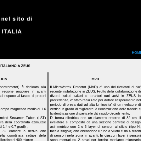
HOM
ITALIANO A ZEUS
UON
MVD
trometer) è dedicato alla
Il MicroVertex Detector (MVD) e' uno dei rivelatori di piu'
a regione angolare in avanti
recente installazione in ZEUS. Frutto della collaborazione di
i rispetto al fascio di protoni
diversi istituti italiani e stranieri tutti attivi in ZEUS in
precedenza, e' stato realizzato per dotare l'esperimento nel
periodo di presa dati ad alta luminosita' di un rivelatore di
 campo magnetico medio di 1.6
vertice in grado di migliorare la ricostruzione delle traccie e
la identificazione di particelle dal rapido decadimento.
Limited Streamer Tubes (LST)
Di forma cilindrica con un diametro esterno di 32 cm, il
ura della coordinata azimutale
rivelatore e' composto da una sezione centrale di design
i 1.4 e 0.7 gradi) ;
asimmetrico con 2 o 3 layer di sensori al silicio (tipo N,
on 32 camere a deriva che
faccia singola) che circondano il tubo a vuoto e da 4 dischi
la coordinata radiale della
di sensori nella zona in avanti. In ciascun layer i sensori
ll'ordine di 400 micron
sono montati su 2 strati per fornire mediante microstrip